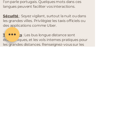
l’on parle portugais. Quelques mots dans ces
langues peuvent faciliter vos interactions.
Sécurité
: Soyez vigilant, surtout la nuit ou dans
les grandes villes. Privilégiez les taxis officiels ou
des applications comme Uber.
Transports
: Les bus longue distance sont
économiques, et les vols internes pratiques pour
les grandes distances. Renseignez-vous sur les
options locales.
Culture
: Respectez les coutumes locales,
notamment dans les lieux religieux. Adaptez
votre tenue et soyez attentif aux règles de
comportement.
Nourriture
: Testez la cuisine locale, comme les
tacos ou les empanadas, mais évitez l’eau du
robinet et soyez prudent avec la nourriture de
rue.
Sites touristiques
: L’Amérique latine offre des
joyaux comme le Machu Picchu (Pérou), les
chutes d’Iguaçu (Brésil/Argentine) ou le Salar de
Uyuni (Bolivie).