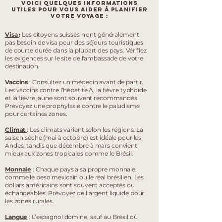
Voici quelques informations
utiles pour vous aider à planifier
votre voyage :
Visa
:
Les citoyens suisses n'ont généralement
pas besoin de visa pour des séjours touristiques
de courte durée dans la plupart des pays. Vérifiez
les exigences sur le site de l'ambassade de votre
destination.
Vaccins
:
Consultez un médecin avant de partir.
Les vaccins contre l’hépatite A, la fièvre typhoïde
et la fièvre jaune sont souvent recommandés.
Prévoyez une prophylaxie contre le paludisme
pour certaines zones.
Climat
: Les climats varient selon les régions. La
saison sèche (mai à octobre) est idéale pour les
Andes, tandis que décembre à mars convient
mieux aux zones tropicales comme le Brésil.
Monnaie
: Chaque pays a sa propre monnaie,
comme le peso mexicain ou le réal brésilien. Les
dollars américains sont souvent acceptés ou
échangeables. Prévoyez de l’argent liquide pour
les zones rurales.
Langue
: L’espagnol domine, sauf au Brésil où