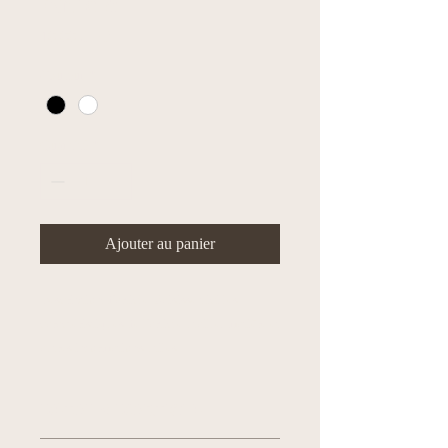
Article
Prix
10,00 CHF
Couleur
*
Quantité
*
Ajouter au panier
Description d'article. Saisissez ici les 
caractéristiques de l'article : taille, matière et 
autres informations utiles.
DÉTAILS D'ARTICLE